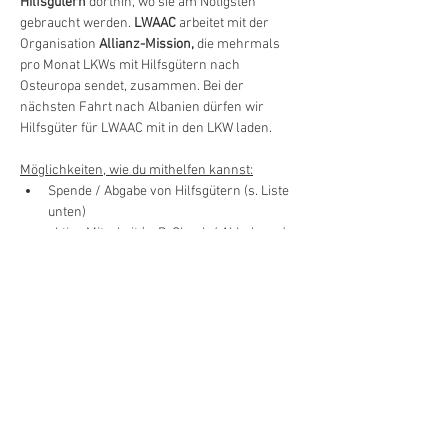
Hilfsgütern 
dorthin, wo sie am Nötigsten 
gebraucht werden. 
LWAAC
 arbeitet mit der 
Organisation 
Allianz-Mission,
 die mehrmals 
pro Monat LKWs mit Hilfsgütern nach 
Osteuropa sendet, zusammen. Bei der 
nächsten Fahrt nach Albanien dürfen wir 
Hilfsgüter für LWAAC mit in den LKW laden.
Möglichkeiten, wie du mithelfen kannst:
Spende / Abgabe von Hilfsgütern (s. Liste 
unten)
aktive Mitarbeit (z. B. Check / Abholung / 
Transport von Hilfsgütern in unser Lager 
/ finale Verpackung in Bananenkartons / 
Beladung des LKWs am Übergabetag 
14.06.25 - 
werde Teil des Teams und 
melde…
Mehr anzeigen